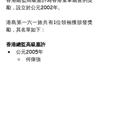
香港總監高級嘉許為香港童軍總會的獎
勵，設立於公元2002年。
港島第一六一旅共有1位領袖獲頒發獎
勵，其名單如下：
香港總監高級嘉許
公元2005年
何偉強
香港童軍總會-港島第一六一旅
地址：香港西營盤西邊街36A號 西區社區中心1樓
集會時間：逢星期日，
幼童軍團—上午9時30分至下午12時
童軍團—上午9時30分至下午1時
免責聲明
© 2026 by 香港童軍總會-港島第一六一旅.