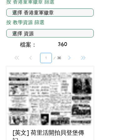
按 香港童軍徽章 篩選
按 教學資源 篩選
檔案：
360
第
36
1
頁
[英文] 荷里活開拍貝登堡傳