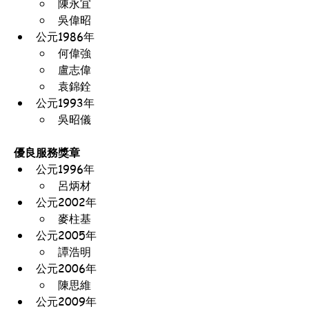
陳永宜
吳偉昭
公元1986年
何偉強
盧志偉
袁錦銓
公元1993年
吳昭儀
優良服務獎章
公元1996年
呂炳材
公元2002年
麥柱基
公元2005年
譚浩明
公元2006年
陳思維
公元2009年