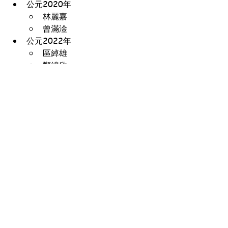
公元2020年
林麗嘉
曾滿淦
公元2022年
區綽雄
鄭綿欣
公元2023年
冼詠倫
公元2024年
楊金城
香港童軍總會-港島第一六一旅
地址：香港西營盤西邊街36A號 西區社區中心1樓
集會時間：逢星期日，
幼童軍團—上午9時30分至下午12時
童軍團—上午9時30分至下午1時
免責聲明