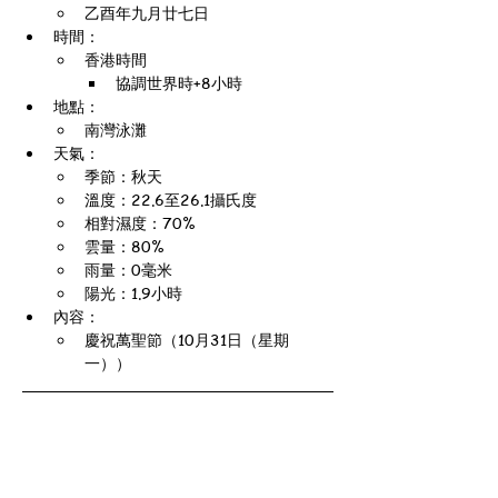
乙酉年九月廿七日
時間：
香港時間
協調世界時+8小時
地點：
南灣泳灘
天氣：
季節：秋天
溫度：22.6至26.1攝氏度
相對濕度：70%
雲量：80%
雨量：0毫米
陽光：1.9小時
內容：
慶祝萬聖節（10月31日（星期
一））