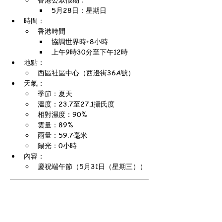
5月28日：星期日
時間：
香港時間
協調世界時+8小時
上午9時30分至下午12時
地點：
西區社區中心（西邊街36A號）
天氣：
季節：夏天
溫度：23.7至27.1攝氏度
相對濕度：90%
雲量：89%
雨量：59.7毫米
陽光：0小時
內容：
慶祝端午節（5月31日（星期三））