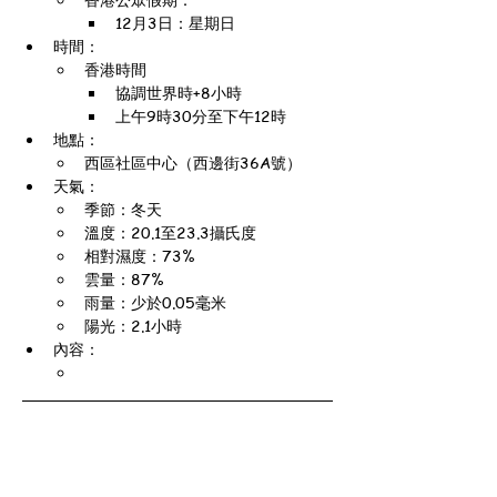
12月3日：星期日
時間：
香港時間
協調世界時+8小時
上午9時30分至下午12時
地點：
西區社區中心（西邊街36A號）
天氣：
季節：冬天
溫度：20.1至23.3攝氏度
相對濕度：73%
雲量：87%
雨量：少於0.05毫米
陽光：2.1小時
內容：