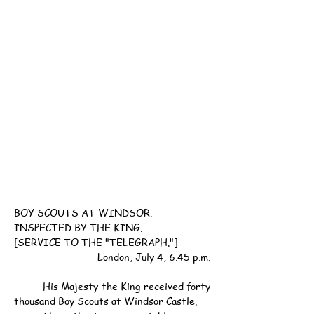
BOY SCOUTS AT WINDSOR.
INSPECTED BY THE KING.
[SERVICE TO THE "TELEGRAPH."]
London, July 4, 6.45 p.m.
	His Majesty the King received forty 
thousand Boy Scouts at Windsor Castle.