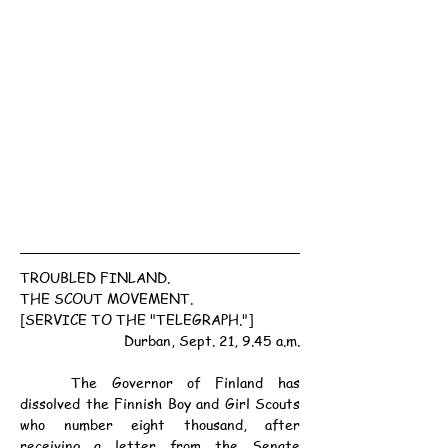
TROUBLED FINLAND.
THE SCOUT MOVEMENT.
[SERVICE TO THE "TELEGRAPH."]
Durban, Sept. 21, 9.45 a.m.
	The Governor of Finland has 
dissolved the Finnish Boy and Girl Scouts 
who number eight thousand, after 
receiving a letter from the Senate 