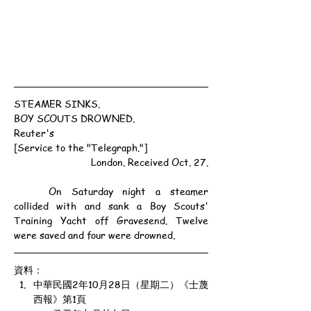
STEAMER SINKS.
BOY SCOUTS DROWNED.
Reuter's
[Service to the "Telegraph."]
London. Received Oct. 27.
	On Saturday night a steamer 
collided with and sank a Boy Scouts' 
Training Yacht off Gravesend. Twelve 
were saved and four were drowned.
資料：
中華民國2年10月28日（星期二）《士蔑
西報》第1頁