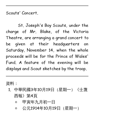
Scouts' Concert.
	St. Joseph's Boy Scouts, under the 
charge of Mr. Blake, of the Victoria 
Theatre, are arranging a grand concert to 
be given at their headquarters on 
Saturday, November 14, when the whole 
proceeds will be for the Prince of Wales' 
Fund. A feature of the evening will be 
displays and Scout sketches by the troop.
資料：
中華民國3年10月19日（星期一）《士蔑
西報》第4頁
甲寅年九月初一日
公元1914年10月19日（星期一）