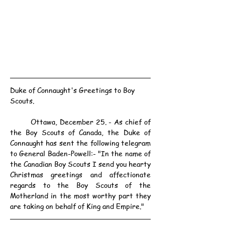
Duke of Connaught's Greetings to Boy 
Scouts.
	Ottawa, December 25. - As chief of 
the Boy Scouts of Canada, the Duke of 
Connaught has sent the following telegram 
to General Baden-Powell:- "In the name of 
the Canadian Boy Scouts I send you hearty 
Christmas greetings and affectionate 
regards to the Boy Scouts of the 
Motherland in the most worthy part they 
are taking on behalf of King and Empire."