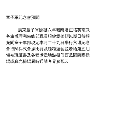
童子軍紀念會預聞
	廣東童子軍開辦六年嶺南培正培英南武
各旅辦理完備總部職員現銳意整頓以期日益擴
充聞童子軍部現定本月二十九日舉行六週紀念
會行閱兵式會操比賽及種種遊藝並發給第五屆
領袖班証書及各種獎章地點擬假西瓜園商團操
場或真光操場屆時通請各界參觀云
資料：
中華民國9年5月17日（星期一）《香港
華字日報》第3張第4頁
庚申年三月廿九日
公元1920年5月17日（星期一）