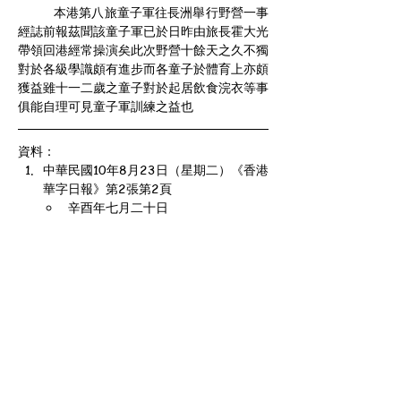
	本港第八旅童子軍往長洲舉行野營一事
經誌前報茲聞該童子軍已於日昨由旅長霍大光
帶領回港經常操演矣此次野營十餘天之久不獨
對於各級學識頗有進步而各童子於體育上亦頗
獲益雖十一二歲之童子對於起居飲食浣衣等事
俱能自理可見童子軍訓練之益也
資料：
中華民國10年8月23日（星期二）《香港
華字日報》第2張第2頁
辛酉年七月二十日
公元1921年8月23日（星期二）