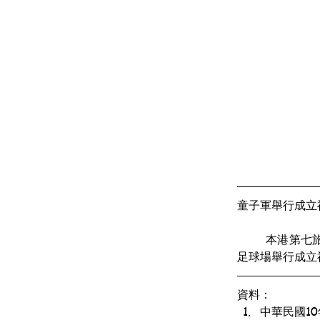
童子軍舉行成立
	本港第七旅童子軍即西營盤官立學堂學生所組織者刻訂於本月卅號即星期日下午二點鐘假座大學堂
足球場舉行成立
資料：
中華民國1