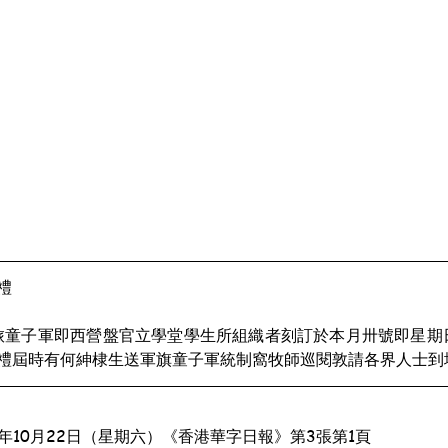
禮
禮屆時有何紳棣生送軍旗童子軍統制窩牧師巡閱敦請各界人士到
0年10月22日（星期六）《香港華字日報》第3張第1頁