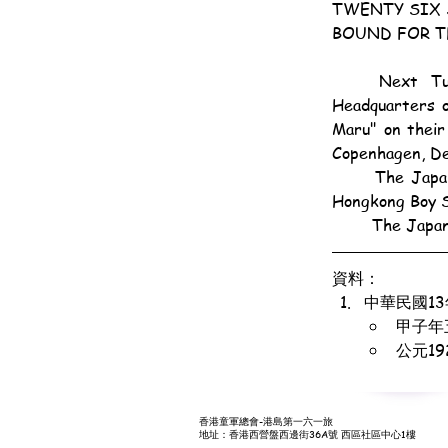
TWENTY SIX 
BOUND FOR T
	Next Tuesday the Hongkong Boy Scouts will entertain 26 representatives of the 
Headquarters o
Maru" on their
Copenhagen, D
	The Japanese Young Men's Association will take charge of them in the morning and the 
Hongkong Boy S
	The Japa
資料：
中華民國1
甲子年
公元1
香港童軍總會-港島第一六一旅
地址：香港西營盤西邊街36A號 西區社區中心1樓