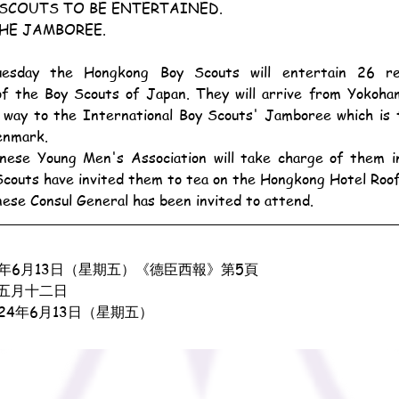
SCOUTS TO BE ENTERTAINED.
HE JAMBOREE.
f the Boy Scouts of Japan. They will arrive from Yokoham
 way to the International Boy Scouts' Jamboree which is t
enmark.
couts have invited them to tea on the Hongkong Hotel Roo
nese Consul General has been invited to attend.
3年6月13日（星期五）《德臣西報》第5頁
五月十二日
924年6月13日（星期五）