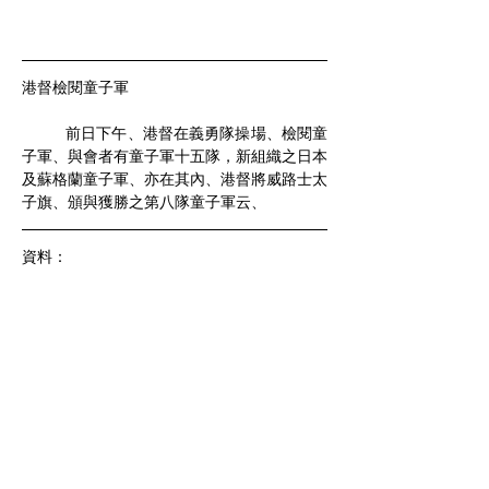
港督檢閱童子軍
	前日下午、港督在義勇隊操場、檢閱童
子軍、與會者有童子軍十五隊，新組織之日本
及蘇格蘭童子軍、亦在其內、港督將威路士太
子旗、頒與獲勝之第八隊童子軍云、
資料：
中華民國14年1月16日（星期五）《香港
華字日報》第3張第9頁
甲子年十二月廿二日
公元1925年1月16日（星期五）