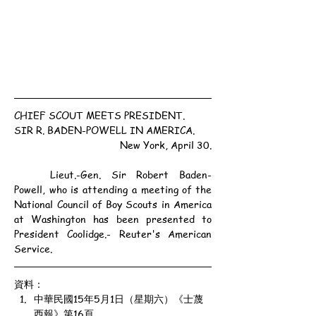
CHIEF SCOUT MEETS PRESIDENT.
SIR R. BADEN-POWELL IN AMERICA.
New York, April 30.
	Lieut.-Gen. Sir Robert Baden-
Powell, who is attending a meeting of the 
National Council of Boy Scouts in America 
at Washington has been presented to 
President Coolidge.- Reuter's American 
Service.
資料：
中華民國15年5月1日（星期六）《士蔑
西報》第16頁