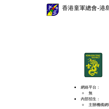
香港童軍總會-港
網絡平台：
無
內部招生：
主辦機構網