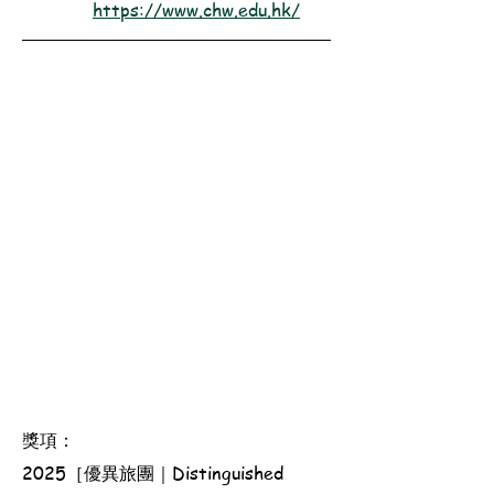
https://www.chw.edu.hk/
獎項：
2025［優異旅團｜Distinguished