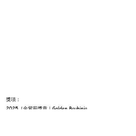
獎項：
2025［金紫荊獎章｜Golden Bauhinia
Award］, 2026［優良服務獎章｜Good
Service Award］