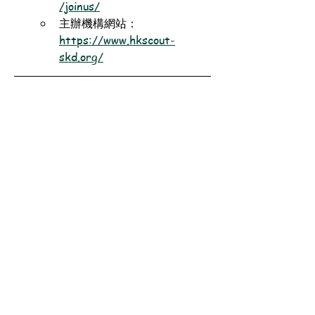
/joinus/
主辦機構網站：
https://www.hkscout-
skd.org/