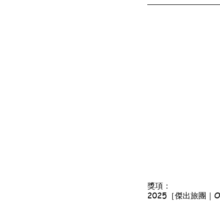
獎項：
2025［傑出旅團｜Outs