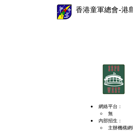
香港童軍總會-港
網絡平台：
無
內部招生：
主辦機構網