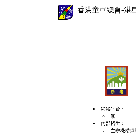
香港童軍總會-港
網絡平台：
無
內部招生：
主辦機構網