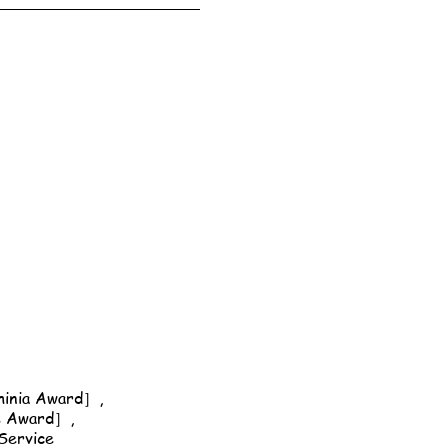
nia Award］,
 Award］,
ervice