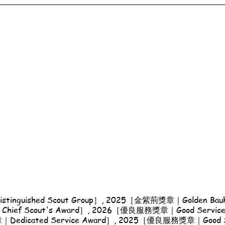
nguished Scout Group］, 2025［金紫荊獎章｜Golden Bauhi
ef Scout's Award］, 2026［優良服務獎章｜Good Service
dicated Service Award］, 2025［優良服務獎章｜Good S