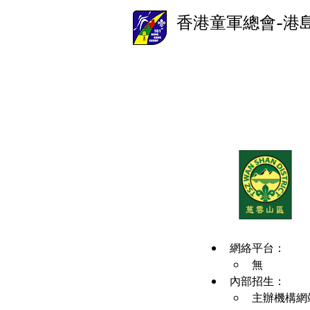
香港童軍總會-港
網絡平台：
無
內部招生：
主辦機構網