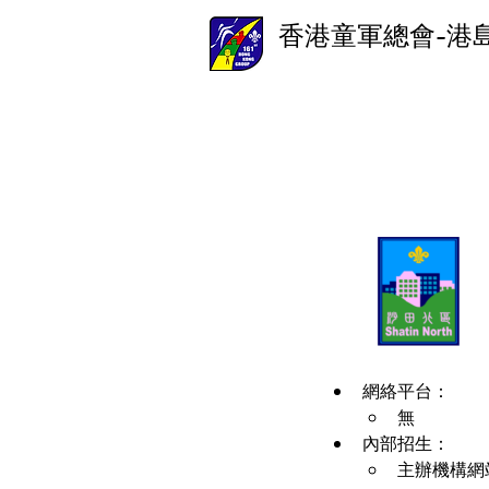
香港童軍總會-港
網絡平台：
無
內部招生：
主辦機構網