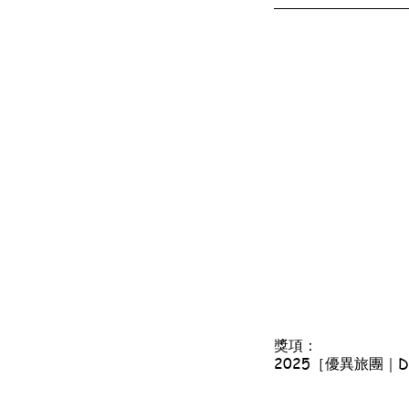
獎項：
2025［優異旅團｜Disti