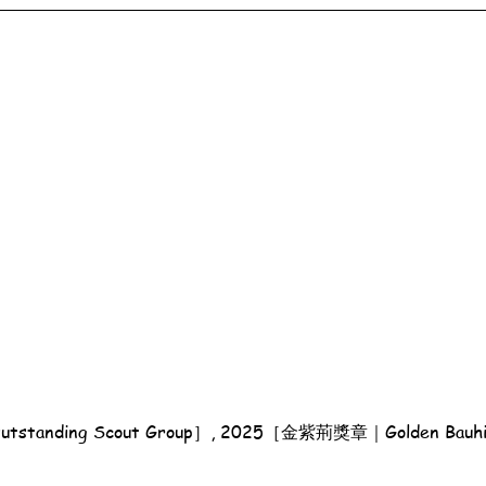
tanding Scout Group］, 2025［金紫荊獎章｜Golden Bauhi