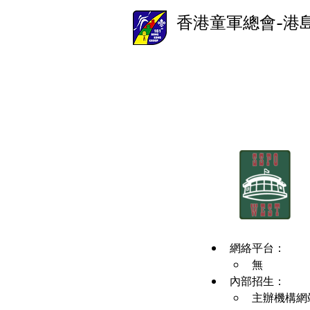
香港童軍總會-港
網絡平台：
無
內部招生：
主辦機構網