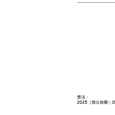
獎項：
2025［傑出旅團｜Outs