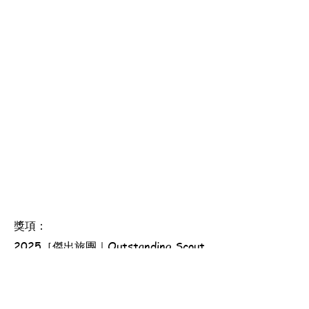
獎項：
2025［傑出旅團｜Outstanding Scout
Group］, 2025［總領袖獎章｜Chief
Scout's Award］