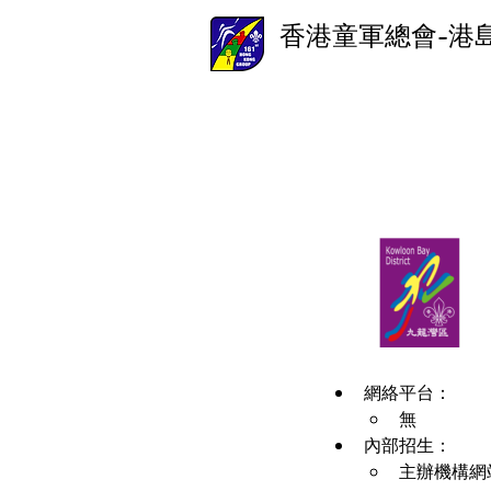
香港童軍總會-港
網絡平台：
無
內部招生：
主辦機構網