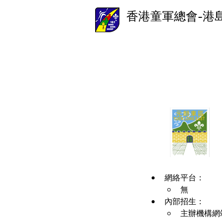
香港童軍總會-港
網絡平台：
無
內部招生：
主辦機構網