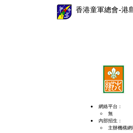
香港童軍總會-港
網絡平台：
無
內部招生：
主辦機構網