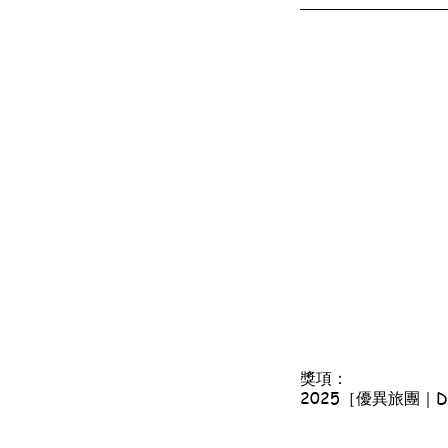
獎項：
2025［優異旅團｜Disti