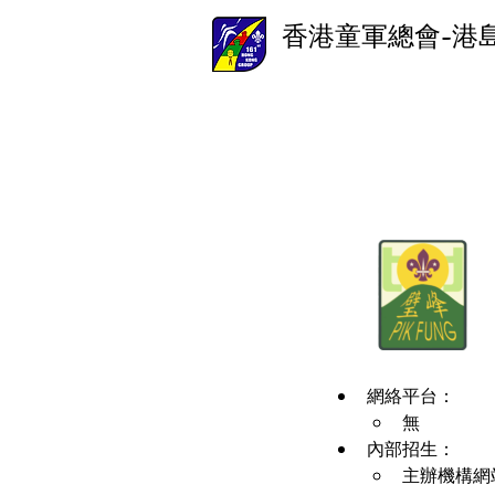
香港童軍總會-港
網絡平台：
無
內部招生：
主辦機構網