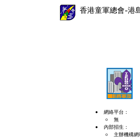
香港童軍總會-港
網絡平台：
無
內部招生：
主辦機構網