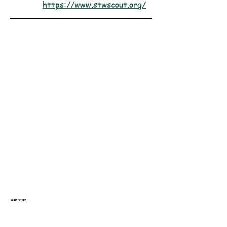
https://www.stwscout.org/
獎項：
2025［長期服務一星獎章｜Long