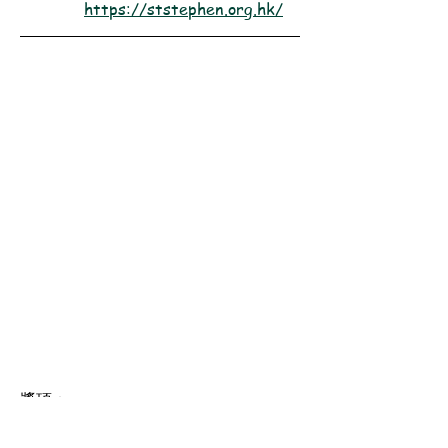
https://ststephen.org.hk/
獎項：
2025［總領袖獎章｜Chief Scout's