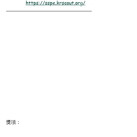
https://sspe.krscout.org/
獎項：
2025［傑出旅團｜Outstanding Scout