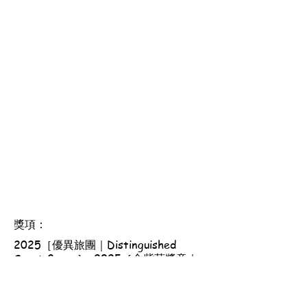
獎項：
2025［優異旅團｜Distinguished
Scout Group］, 2025［金紫荊獎章｜
Golden Bauhinia Award］, 2025［總
領袖獎章｜Chief Scout's Award］