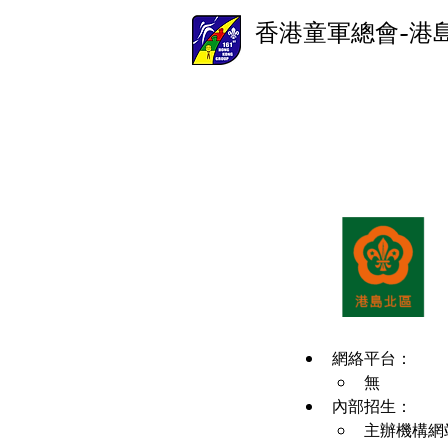
香港童軍總會-港
網絡平台：
無
內部招生：
主辦機構網