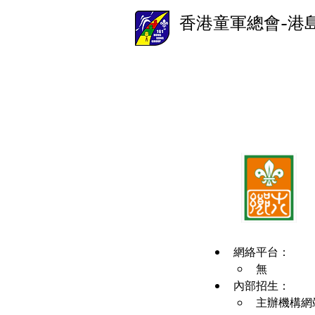
香港童軍總會-港
網絡平台：
無
內部招生：
主辦機構網