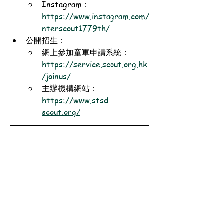
Instagram：
https://www.instagram.com/
nterscout1779th/
公開招生：
網上參加童軍申請系統：
https://service.scout.org.hk
/joinus/
主辦機構網站：
https://www.stsd-
scout.org/