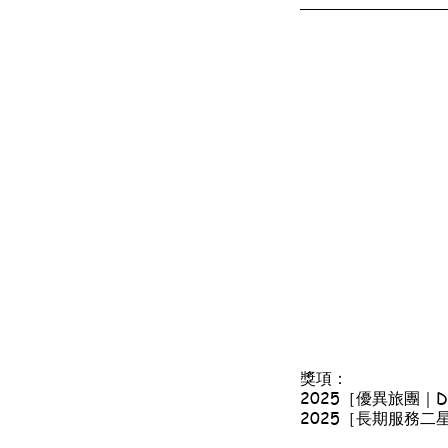
獎項：
2025［優異旅團｜Disti
2025［長期服務二星獎章｜