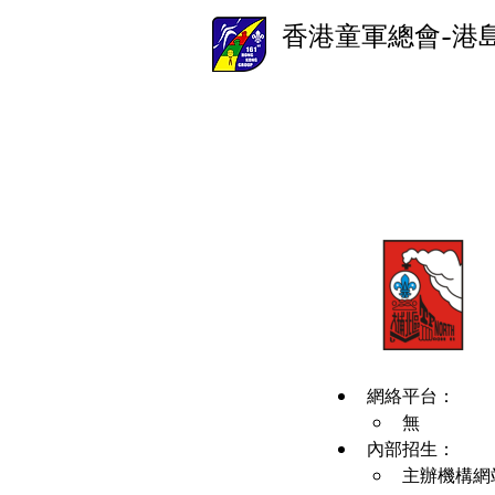
香港童軍總會-港
網絡平台：
無
內部招生：
主辦機構網