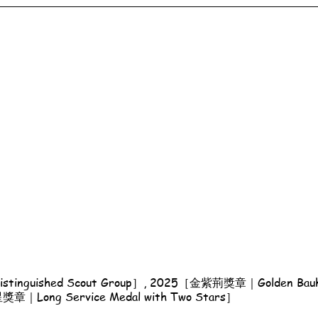
nguished Scout Group］, 2025［金紫荊獎章｜Golden Bauhi
Long Service Medal with Two Stars］