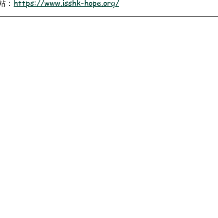
站：
https://www.isshk-hope.org/