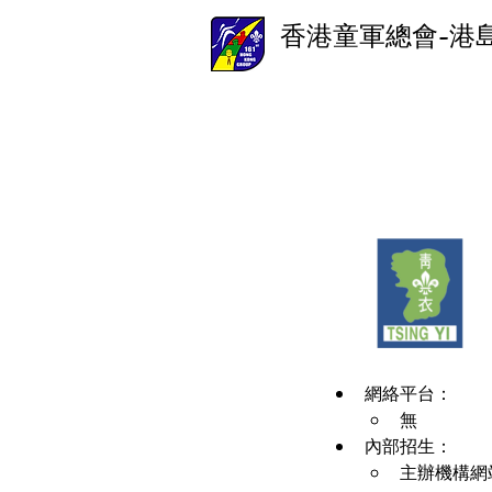
香港童軍總會-港
網絡平台：
無
內部招生：
主辦機構網