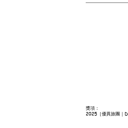
獎項：
2025［優異旅團｜Disti