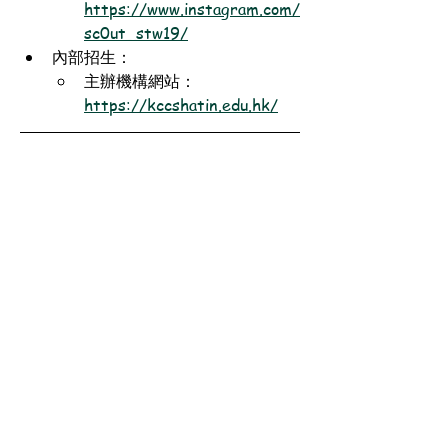
https://www.instagram.com/
sc0ut_stw19/
內部招生：
主辦機構網站：
https://kccshatin.edu.hk/