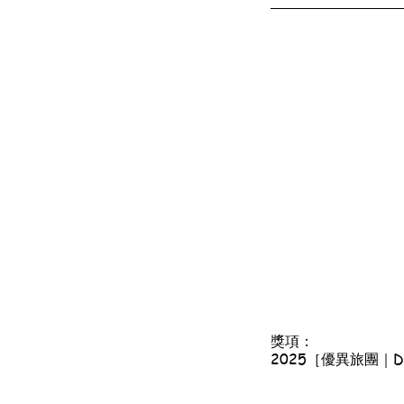
獎項：
2025［優異旅團｜Disti