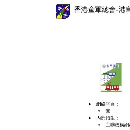
香港童軍總會-港
網絡平台：
無
內部招生：
主辦機構網