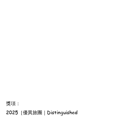
獎項：
2025［優異旅團｜Distinguished
Scout Group］, 2025［金紫荊獎章｜
Golden Bauhinia Award］, 2026［長
期服務獎章｜Long Service Medal］