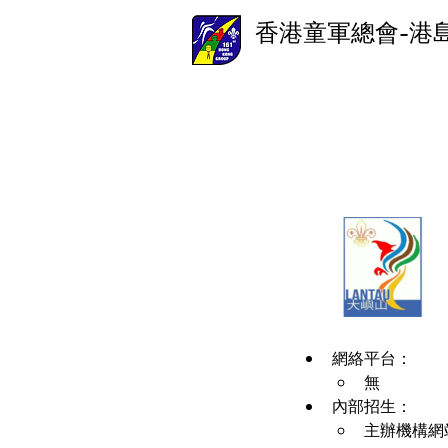
香港童軍總會-港
網絡平台：
無
內部招生：
主辦機構網