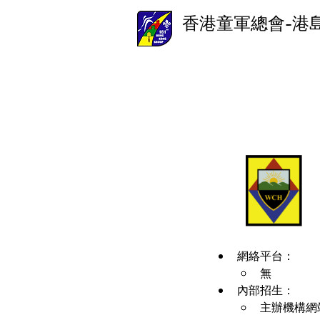
香港童軍總會-港
網絡平台：
無
內部招生：
主辦機構網