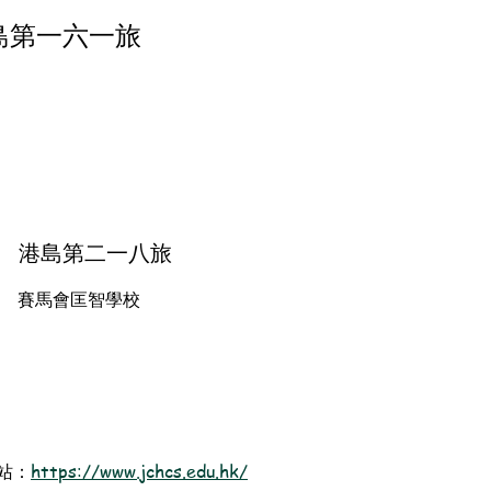
島第一六一旅
港島第二一八旅
賽馬會匡智學校
站：
https://www.jchcs.edu.hk/