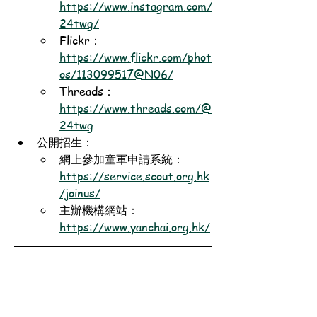
https://www.instagram.com/
24twg/
Flickr：
https://www.flickr.com/phot
os/113099517@N06/
Threads：
https://www.threads.com/@
24twg
公開招生：
網上參加童軍申請系統：
https://service.scout.org.hk
/joinus/
主辦機構網站：
https://www.yanchai.org.hk/